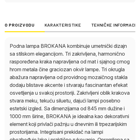
prostorijama. Integrisani prekidač na lampi
obezbeđuje lako i praktično rukovanje. Opremljena
sa tri E14 grla (sijalice nisu uključene), intenzitet
O PROIZVODU
KARAKTERISTIKE
TEHNIČKE INFORMACIJ
svetlosti se može individualno podesiti izborom
odgovarajućih sijalica. BROKANA savršeno
kombinuje funkcionalnost, atmosferu i stilski dizajn.
Podna lampa BROKANA kombinuje umetnički dizajn
sa stilskom elegancijom. Tri zakrivljena, harmonično
raspoređena kraka napravljena od mat i sjajnog crnog
hrom metala čine graciozan okvir lampe. Tri okrugla
abažura napravljena od providnog mozaičnog stakla
dodaju blistave akcente i stvaraju fascinantan efekat
osvetljenja u svakoj prostoriji. Zakrivljeni oblik krakova
stvara meku, tekuću siluetu, dajući lampi posebno
estetski izgled. Sa dimenzijama od 845 mm dužine i
1000 mm širine, BROKANA je idealna kao dekorativni
element koji privlači pažnju u dnevnim ili trpezarijskim
prostorijama. Integrisani prekidač na lampi
obezbeđuje lako i praktično rukovanje. Opremljena sa