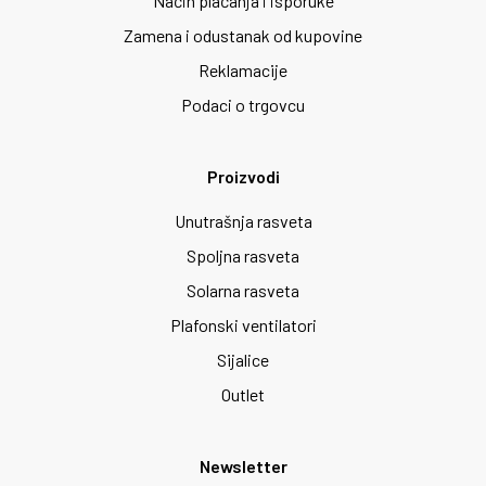
Način plaćanja i isporuke
Zamena i odustanak od kupovine
Reklamacije
Podaci o trgovcu
Proizvodi
Unutrašnja rasveta
Spoljna rasveta
Solarna rasveta
Plafonski ventilatori
Sijalice
Outlet
Newsletter