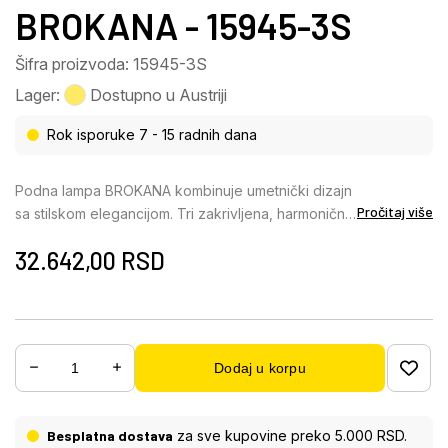
BROKANA - 15945-3S
Šifra proizvoda: 15945-3S
Lager:
Dostupno u Austriji
Rok isporuke 7 - 15 radnih dana
Podna lampa BROKANA kombinuje umetnički dizajn
Pročitaj više
sa stilskom elegancijom. Tri zakrivljena, harmonično
raspoređena kraka napravljena od mat i sjajnog
32.642,00
RSD
crnog hrom metala čine graciozan okvir lampe. Tri
okrugla abažura napravljena od providnog
mozaičnog stakla dodaju blistave akcente i stvaraju
fascinantan efekat osvetljenja u svakoj prostoriji.
Zakrivljeni oblik krakova stvara meku, tekuću
Dodaj u korpu
siluetu, dajući lampi posebno estetski izgled. Sa
dimenzijama od 845 mm dužine i 1000 mm širine,
BROKANA je idealna kao dekorativni element koji
Besplatna dostava
za sve kupovine preko 5.000 RSD.
privlači pažnju u dnevnim ili trpezarijskim