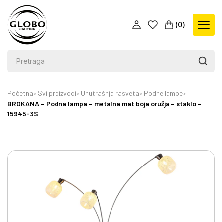
(
0
)
Početna
Svi proizvodi
Unutrašnja rasveta
Podne lampe
BROKANA – Podna lampa – metalna mat boja oružja – staklo –
15945-3S