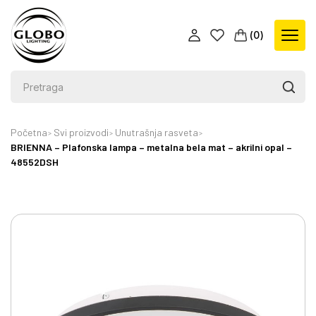
(
0
)
Početna
Svi proizvodi
Unutrašnja rasveta
BRIENNA – Plafonska lampa – metalna bela mat – akrilni opal –
48552DSH