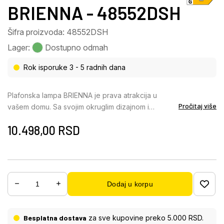
BRIENNA - 48552DSH
Šifra proizvoda: 48552DSH
Lager:
Dostupno odmah
Rok isporuke 3 - 5 radnih dana
Plafonska lampa BRIENNA je prava atrakcija u
Pročitaj više
vašem domu. Sa svojim okruglim dizajnom i
nekoliko prstenova, pruža jedinstven dizajn
10.498,00
RSD
osvetljenja. Telo plafonske lampe BRIENNA je
napravljeno od mat belog metala, dok je abažur
napravljen od opal akrila, crnog mat aluminijuma i
providnog akrila. Kombinacija ovih materijala stvara
fascinantan efekat „kristalnog peska“ koji stvara
Dodaj u korpu
elegantan i moderan izgled. Plafonska lampa
BRIENNA je kompatibilna sa Smart Home i Alexa i
može se praktično kontrolisati glasovnom
Besplatna dostava
za sve kupovine preko 5.000 RSD.
kontrolom ili pomoću pametnog telefona. Daljinski