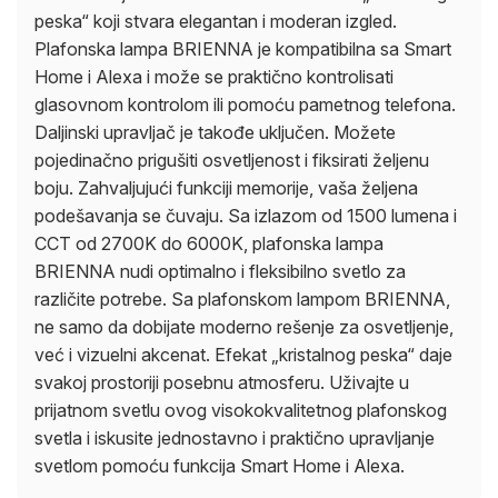
peska“ koji stvara elegantan i moderan izgled.
Plafonska lampa BRIENNA je kompatibilna sa Smart
Home i Alexa i može se praktično kontrolisati
glasovnom kontrolom ili pomoću pametnog telefona.
Daljinski upravljač je takođe uključen. Možete
pojedinačno prigušiti osvetljenost i fiksirati željenu
boju. Zahvaljujući funkciji memorije, vaša željena
podešavanja se čuvaju. Sa izlazom od 1500 lumena i
CCT od 2700K do 6000K, plafonska lampa
BRIENNA nudi optimalno i fleksibilno svetlo za
različite potrebe. Sa plafonskom lampom BRIENNA,
ne samo da dobijate moderno rešenje za osvetljenje,
već i vizuelni akcenat. Efekat „kristalnog peska“ daje
svakoj prostoriji posebnu atmosferu. Uživajte u
prijatnom svetlu ovog visokokvalitetnog plafonskog
svetla i iskusite jednostavno i praktično upravljanje
svetlom pomoću funkcija Smart Home i Alexa.