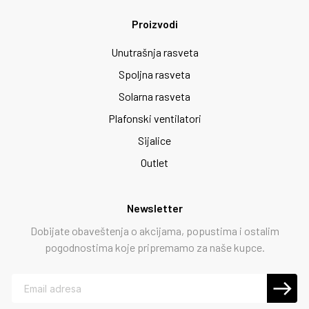
Proizvodi
Unutrašnja rasveta
Spoljna rasveta
Solarna rasveta
Plafonski ventilatori
Sijalice
Outlet
Newsletter
Dobijate obaveštenja o akcijama, popustima i ostalim
pogodnostima koje pripremamo za naše kupce.