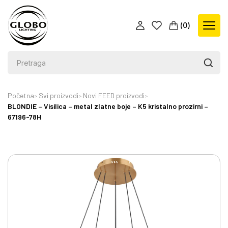
(
0
)
Početna
Svi proizvodi
Novi FEED proizvodi
BLONDIE – Visilica – metal zlatne boje – K5 kristalno prozirni –
67196-78H