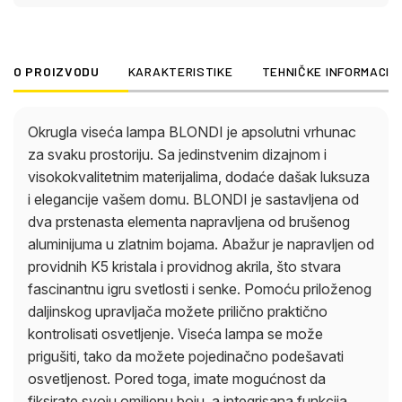
osvetljenost. Pored toga, imate mogućnost da
fiksirate svoju omiljenu boju, a integrisana funkcija
memorije čuva vaša podešavanja. Viseća lampa
O PROIZVODU
KARAKTERISTIKE
TEHNIČKE INFORMACIJ
BLONDI ima prečnik od 600 mm i proizvodi
impresivan snaga lumena od 4143. Zahvaljujući
podesivoj CCT od 2700K do 6000K, možete
Okrugla viseća lampa BLONDI je apsolutni vrhunac
odabrati boju svetlosti po želji. Sa visećom lampom
za svaku prostoriju. Sa jedinstvenim dizajnom i
BLONDI, možete se osloniti na izvanredan dizajn i
visokokvalitetnim materijalima, dodaće dašak luksuza
visokokvalitetnu izradu. Stvorite luksuznu atmosferu
i elegancije vašem domu. BLONDI je sastavljena od
u svom domu i uživajte u blistavom sjaju koji ova
dva prstenasta elementa napravljena od brušenog
rasveta zrači.
aluminijuma u zlatnim bojama. Abažur je napravljen od
providnih K5 kristala i providnog akrila, što stvara
fascinantnu igru svetlosti i senke. Pomoću priloženog
daljinskog upravljača možete prilično praktično
kontrolisati osvetljenje. Viseća lampa se može
prigušiti, tako da možete pojedinačno podešavati
osvetljenost. Pored toga, imate mogućnost da
fiksirate svoju omiljenu boju, a integrisana funkcija