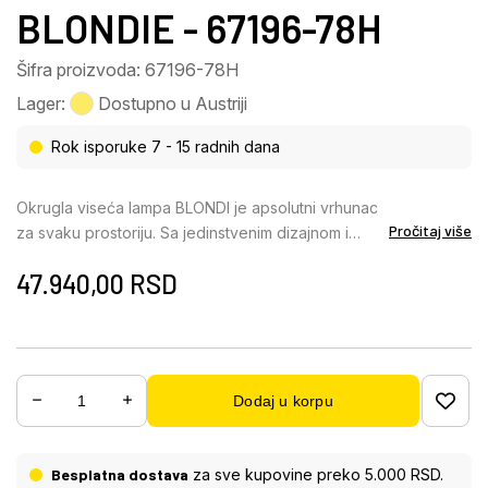
BLONDIE - 67196-78H
Šifra proizvoda: 67196-78H
Lager:
Dostupno u Austriji
Rok isporuke 7 - 15 radnih dana
Okrugla viseća lampa BLONDI je apsolutni vrhunac
Pročitaj više
za svaku prostoriju. Sa jedinstvenim dizajnom i
visokokvalitetnim materijalima, dodaće dašak
47.940,00
RSD
luksuza i elegancije vašem domu. BLONDI je
sastavljena od dva prstenasta elementa
napravljena od brušenog aluminijuma u zlatnim
bojama. Abažur je napravljen od providnih K5
kristala i providnog akrila, što stvara fascinantnu
Dodaj u korpu
igru svetlosti i senke. Pomoću priloženog
daljinskog upravljača možete prilično praktično
kontrolisati osvetljenje. Viseća lampa se može
Besplatna dostava
za sve kupovine preko 5.000 RSD.
prigušiti, tako da možete pojedinačno podešavati