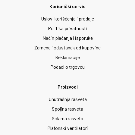
Korisnički servis
Uslovi korišćenja i prodaje
Politika privatnosti
Način plaćanja i isporuke
Zamena i odustanak od kupovine
Reklamacije
Podaci o trgovcu
Proizvodi
Unutrašnja rasveta
Spoljna rasveta
Solarna rasveta
Plafonski ventilatori