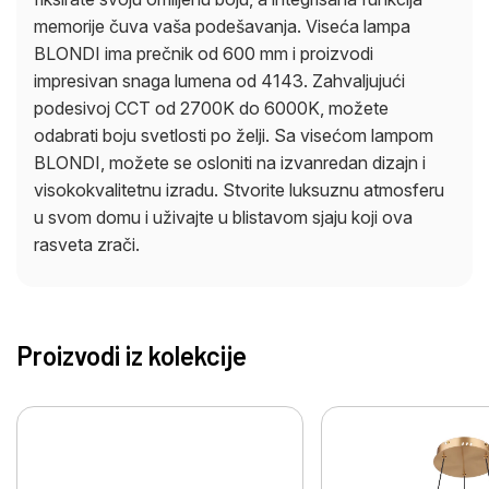
memorije čuva vaša podešavanja. Viseća lampa
BLONDI ima prečnik od 600 mm i proizvodi
impresivan snaga lumena od 4143. Zahvaljujući
podesivoj CCT od 2700K do 6000K, možete
odabrati boju svetlosti po želji. Sa visećom lampom
BLONDI, možete se osloniti na izvanredan dizajn i
visokokvalitetnu izradu. Stvorite luksuznu atmosferu
u svom domu i uživajte u blistavom sjaju koji ova
rasveta zrači.
Proizvodi iz kolekcije