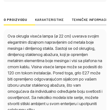
svom enterijeru i upotpuniti celokupnu sliku.
O PROIZVODU
KARAKTERISTIKE
TEHNIČKE INFORMACIJ
Ova okrugla viseća lampa (ø 22 cm) uverava svojim
elegantnim dizajnom napravljenim od metala boje
mesinga i dimljenog stakla. Sastoji se od okruglog,
dimljenog staklenog abažura, koji je opremljen
metalnim elementima boje mesinga i visi sa plafona na
crnom kablu. Visina viseće lampe može se podesiti do
120 cm tokom instalacije. Pored toga, grlo E27 može
biti opremljeno odgovarajućom sijalicom po vašem
izboru unutar staklenog abažura, što vam
omogućava da individualno određujete boju svetlosti i
osvetljenost. Sa nekoliko modela iste serije, možete
stvoriti stilski ambijent u svom enterijeru i upotpuniti
celokupnu sliku.