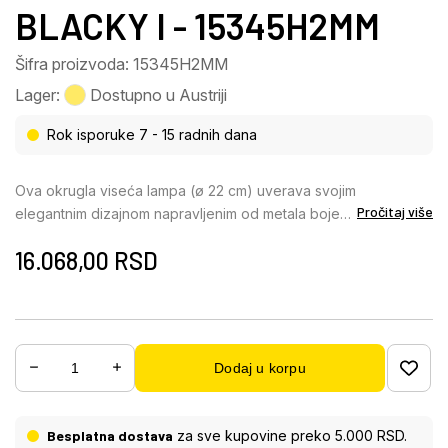
BLACKY I - 15345H2MM
Šifra proizvoda: 15345H2MM
Lager:
Dostupno u Austriji
Rok isporuke 7 - 15 radnih dana
Ova okrugla viseća lampa (ø 22 cm) uverava svojim
Pročitaj više
elegantnim dizajnom napravljenim od metala boje
mesinga i dimljenog stakla. Sastoji se od okruglog,
16.068,00
RSD
dimljenog staklenog abažura, koji je opremljen
metalnim elementima boje mesinga i visi sa plafona
na crnom kablu. Visina viseće lampe može se
podesiti do 120 cm tokom instalacije. Pored toga,
grlo E27 može biti opremljeno odgovarajućom
Dodaj u korpu
sijalicom po vašem izboru unutar staklenog
abažura, što vam omogućava da individualno
određujete boju svetlosti i osvetljenost. Sa nekoliko
Besplatna dostava
za sve kupovine preko 5.000 RSD.
modela iste serije, možete stvoriti stilski ambijent u