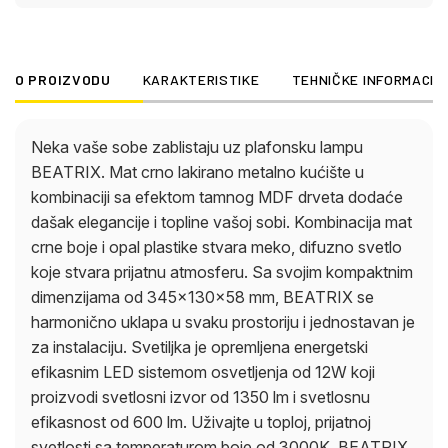
prijatnoj svetlosti sa temperaturom boje od 3000K.
BEATRIX je idealan izbor za osvetljavanje vaših
soba sa stilom i stvaranje ugodne atmosfere.
O PROIZVODU
KARAKTERISTIKE
TEHNIČKE INFORMACIJ
Neka vaše sobe zablistaju uz plafonsku lampu
BEATRIX. Mat crno lakirano metalno kućište u
kombinaciji sa efektom tamnog MDF drveta dodaće
dašak elegancije i topline vašoj sobi. Kombinacija mat
crne boje i opal plastike stvara meko, difuzno svetlo
koje stvara prijatnu atmosferu. Sa svojim kompaktnim
dimenzijama od 345x130x58 mm, BEATRIX se
harmonično uklapa u svaku prostoriju i jednostavan je
za instalaciju. Svetiljka je opremljena energetski
efikasnim LED sistemom osvetljenja od 12W koji
proizvodi svetlosni izvor od 1350 lm i svetlosnu
efikasnost od 600 lm. Uživajte u toploj, prijatnoj
svetlosti sa temperaturom boje od 3000K. BEATRIX