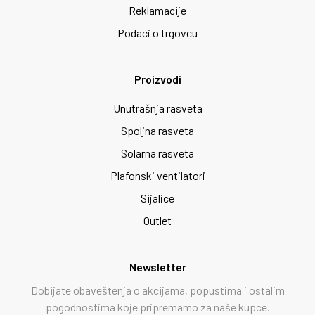
Reklamacije
Podaci o trgovcu
Proizvodi
Unutrašnja rasveta
Spoljna rasveta
Solarna rasveta
Plafonski ventilatori
Sijalice
Outlet
Newsletter
Dobijate obaveštenja o akcijama, popustima i ostalim
pogodnostima koje pripremamo za naše kupce.