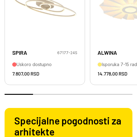
SPIRA
ALWINA
67177-24S
Uskoro dostupno
Isporuka 7-15 ra
7.807,00
RSD
14.778,00
RSD
Specijalne pogodnosti za
arhitekte