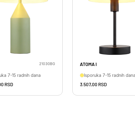
ATOMA I
21030BG
uka 7-15 radnih dana
Isporuka 7-15 radnih dan
00
RSD
3.507,00
RSD