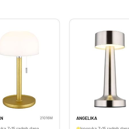
AN
ANGELIKA
21016M
uka 7-15 radnih dana
Isporuka 7-15 radnih dan