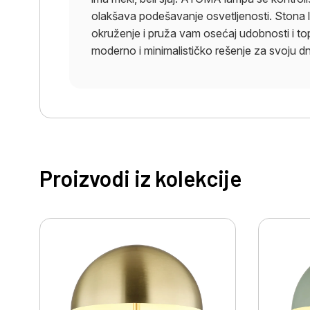
olakšava podešavanje osvetljenosti. Stona
okruženje i pruža vam osećaj udobnosti i top
moderno i minimalističko rešenje za svoju dne
Proizvodi iz kolekcije