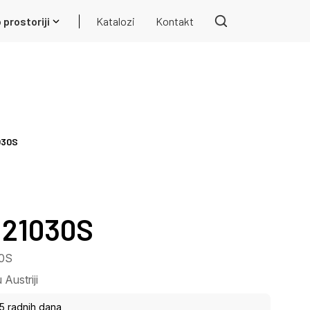
 prostoriji
Katalozi
Kontakt
030S
 21030S
30S
Austriji
15 radnih dana