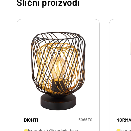
Slični proizvodi
DICHTI
NORM
15965TS
Isporuka 7-15 radnih dana
Ispor