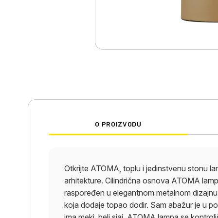
O PROIZVODU
Otkrijte ATOMA, toplu i jedinstvenu stonu l
arhitekture. Cilindrična osnova ATOMA lampe
raspoređen u elegantnom metalnom dizajnu. 
koja dodaje topao dodir. Sam abažur je u po
ima meki, beli sjaj. ATOMA lampa se kontro