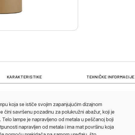
KARAKTERISTIKE
TEHNIČKE INFORMACIJE
ampu koja se ističe svojim zapanjujućim dizajnom
 čini savršenu pozadinu za polukružni abažur, koji je
Telo lampe je napravljeno od metala u peščanoj boji
tpunosti napravljen od metala i ima mat površinu koja
liše pomoću prekidača na samom uređaju, što