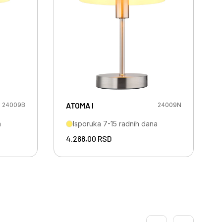
ATOMA I
24009B
24009N
a
Isporuka 7-15 radnih dana
4.268,00
RSD