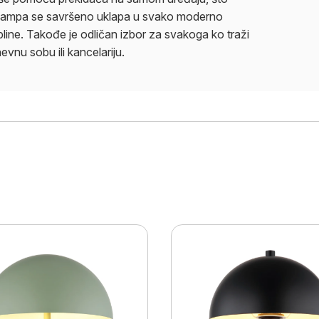
 lampa se savršeno uklapa u svako moderno
line. Takođe je odličan izbor za svakoga ko traži
vnu sobu ili kancelariju.