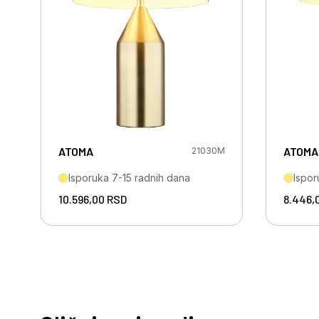
ATOMA
ATOMA
21030M
Isporuka 7-15 radnih dana
Ispor
10.596,00
RSD
8.446,