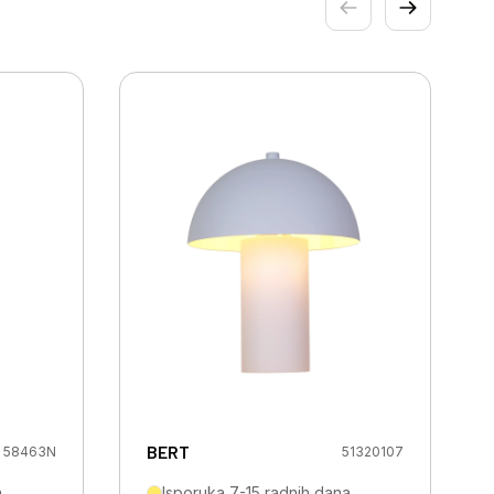
BERT
58463N
51320107
a
Isporuka 7-15 radnih dana