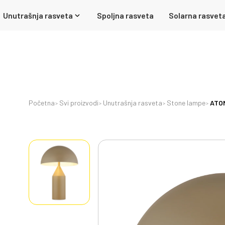
Unutrašnja rasveta
Spoljna rasveta
Solarna rasvet
Početna
Svi proizvodi
Unutrašnja rasveta
Stone lampe
ATOM