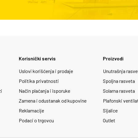
Korisnički servis
Proizvodi
Uslovi korišćenja i prodaje
Unutrašnja rasve
Politika privatnosti
Spoljna rasveta
zi
Način plaćanja i isporuke
Solarna rasveta
Zamena i odustanak od kupovine
Plafonski ventila
Reklamacije
Sijalice
Podaci o trgovcu
Outlet