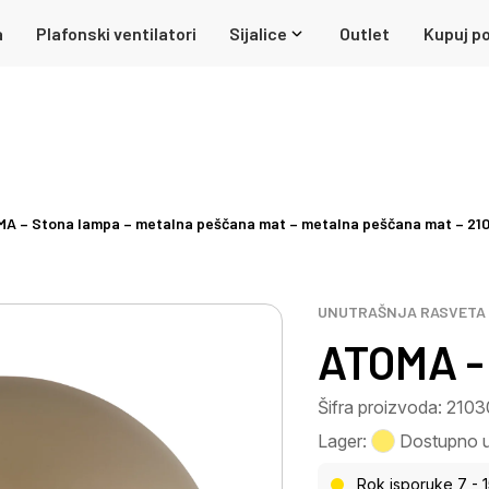
a
Plafonski ventilatori
Sijalice
Outlet
Kupuj po
A – Stona lampa – metalna peščana mat – metalna peščana mat – 21
UNUTRAŠNJA RASVETA
ATOMA -
Šifra proizvoda: 210
Lager:
Dostupno u 
Rok isporuke 7 - 