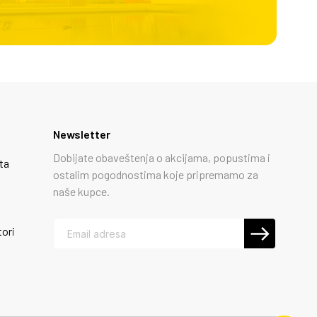
Newsletter
Dobijate obaveštenja o akcijama, popustima i
ta
ostalim pogodnostima koje pripremamo za
naše kupce.
tori