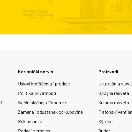
Korisnički servis
Proizvodi
Uslovi korišćenja i prodaje
Unutrašnja rasve
Politika privatnosti
Spoljna rasveta
zi
Način plaćanja i isporuke
Solarna rasveta
Zamena i odustanak od kupovine
Plafonski ventila
Reklamacije
Sijalice
Podaci o trgovcu
Outlet