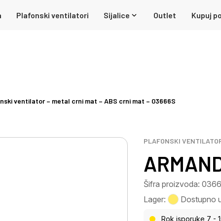
a
Plafonski ventilatori
Sijalice
Outlet
Kupuj po
ki ventilator – metal crni mat – ABS crni mat – 03666S
PLAFONSKI VENTILATO
ARMANDO
Šifra proizvoda: 036
Lager:
Dostupno u 
Rok isporuke 7 - 