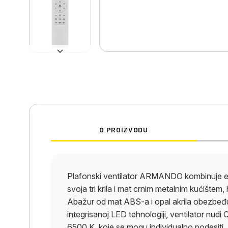
O PROIZVODU
Plafonski ventilator ARMANDO kombinuje el
svoja tri krila i mat crnim metalnim kućište
Abažur od mat ABS-a i opal akrila obezbeđu
integrisanoj LED tehnologiji, ventilator nu
6500 K, koje se mogu individualno podesiti