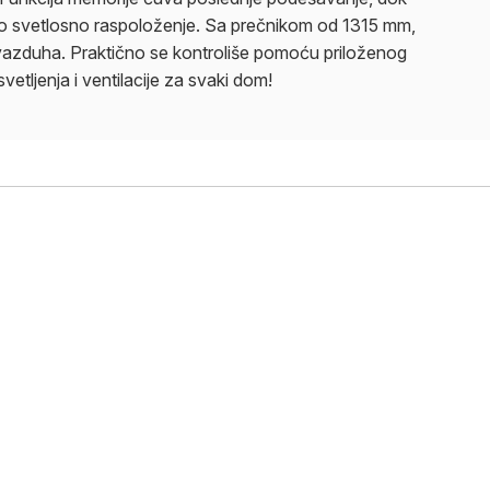
eno svetlosno raspoloženje. Sa prečnikom od 1315 mm,
azduha. Praktično se kontroliše pomoću priloženog
vetljenja i ventilacije za svaki dom!