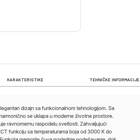
KARAKTERISTIKE
TEHNIČKE INFORMACIJE
egantan dizajn sa funkcionalnom tehnologijom. Sa
m, harmonično se uklapa u moderne životne prostore.
je ravnomernu raspodelu svetlosti. Zahvaljujući
di CCT funkciju sa temperaturama boja od 3000 K do
. Funkcija memorije čuva poslednje podešavanje, dok