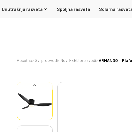
Unutrašnja rasveta
Spoljna rasveta
Solarna rasvet
Početna
Svi proizvodi
Novi FEED proizvodi
ARMANDO – Plafons