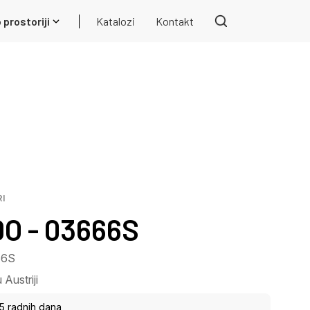
 prostoriji
Katalozi
Kontakt
RI
 - 03666S
66S
Austriji
15 radnih dana