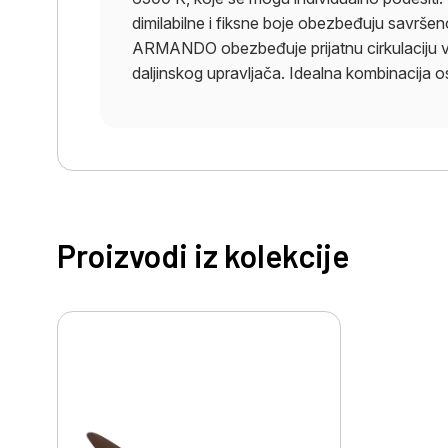
dimilabilne i fiksne boje obezbeđuju savrš
ARMANDO obezbeđuje prijatnu cirkulaciju v
daljinskog upravljača. Idealna kombinacija os
Proizvodi iz kolekcije