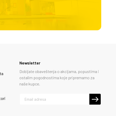
Newsletter
Dobijate obaveštenja o akcijama, popustima i
ta
ostalim pogodnostima koje pripremamo za
naše kupce.
tori